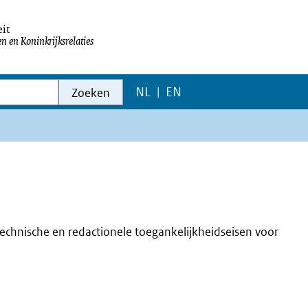
it
n en Koninkrijksrelaties
W
W
NL
|
EN
Zoeken
Change
e
e
website
b
b
language
s
s
i
i
t
t
e
e
echnische en redactionele toegankelijkheidseisen voor
i
i
n
n