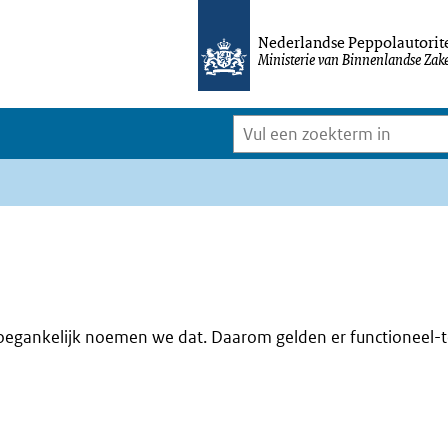
Nederlandse Peppolautorite
Ministerie van Binnenlandse Zake
Vul
een
zoekterm
in
toegankelijk noemen we dat. Daarom gelden er functioneel-t