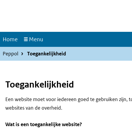
Overslaan
en
naar
de
inhoud
Home
Menu
gaan
Kruimelpad
Hoofdnavigatie
Peppol
Toegankelijkheid
Toegankelijkheid
Een website moet voor iedereen goed te gebruiken zijn, 
websites van de overheid.
Wat is een toegankelijke website?