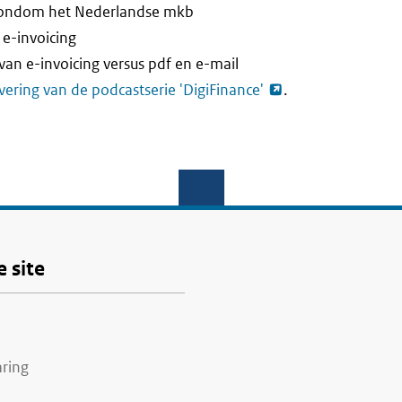
rondom het Nederlandse mkb
 e-invoicing
van e-invoicing versus pdf en e-mail
evering van de podcastserie 'DigiFinance'
.
 site
aring