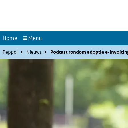
Overslaan
en
naar
de
inhoud
Home
Menu
gaan
Kruimelpad
Hoofdnavigatie
Peppol
Nieuws
Podcast rondom adoptie e-invoicin