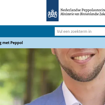
Nederlandse Peppolautorite
Ministerie van Binnenlandse Zake
Vul
een
g met Peppol
zoekterm
in